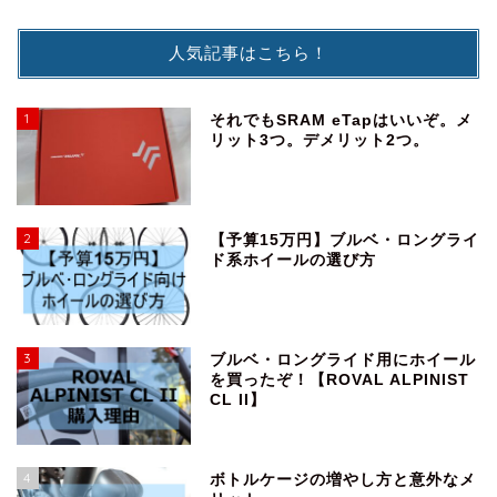
人気記事はこちら！
1
それでもSRAM eTapはいいぞ。メ
リット3つ。デメリット2つ。
2
【予算15万円】ブルベ・ロングライ
ド系ホイールの選び方
3
ブルベ・ロングライド用にホイール
を買ったぞ！【ROVAL ALPINIST
CL II】
4
ボトルケージの増やし方と意外なメ