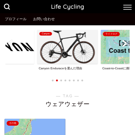
Life Cycling
プロフィール
お問い合わせ
Canyon
ライドログ
理由
Coast-to-Coastに挑戦
Canyon Enduraceを選んだ理由
― TAG ―
ウェアウェザー
その他