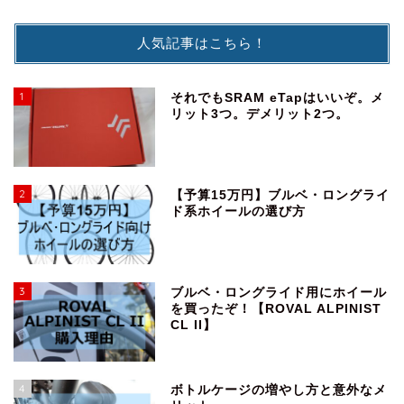
人気記事はこちら！
1
それでもSRAM eTapはいいぞ。メ
リット3つ。デメリット2つ。
2
【予算15万円】ブルベ・ロングライ
ド系ホイールの選び方
3
ブルベ・ロングライド用にホイール
を買ったぞ！【ROVAL ALPINIST
CL II】
4
ボトルケージの増やし方と意外なメ