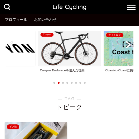
Life Cycling
プロフィール
お問い合わせ
Canyon
ライドログ
理由
Coast-to-Coastに挑戦
Canyon Enduraceを選んだ理由
― TAG ―
トピーク
ギア類