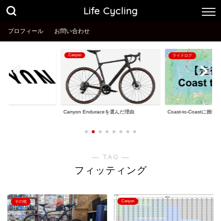
Life Cycling
プロフィール
お問い合わせ
Canyon
ライドログ
理由
Coast-to-Coastに挑戦
Canyon Enduraceを選んだ理由
― TAG ―
フィッティング
Canyon
その他