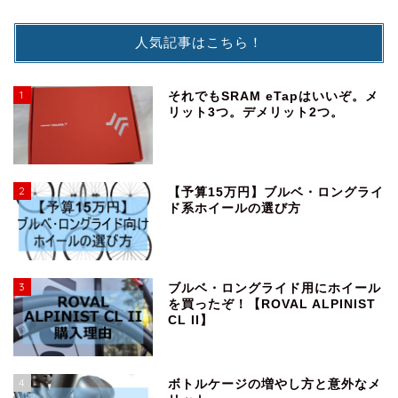
人気記事はこちら！
1
それでもSRAM eTapはいいぞ。メ
リット3つ。デメリット2つ。
2
【予算15万円】ブルベ・ロングライ
ド系ホイールの選び方
3
ブルベ・ロングライド用にホイール
を買ったぞ！【ROVAL ALPINIST
CL II】
4
ボトルケージの増やし方と意外なメ