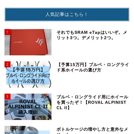
人気記事はこちら！
1
それでもSRAM eTapはいいぞ。メ
リット3つ。デメリット2つ。
2
【予算15万円】ブルベ・ロングライ
ド系ホイールの選び方
3
ブルベ・ロングライド用にホイール
を買ったぞ！【ROVAL ALPINIST
CL II】
4
ボトルケージの増やし方と意外なメ