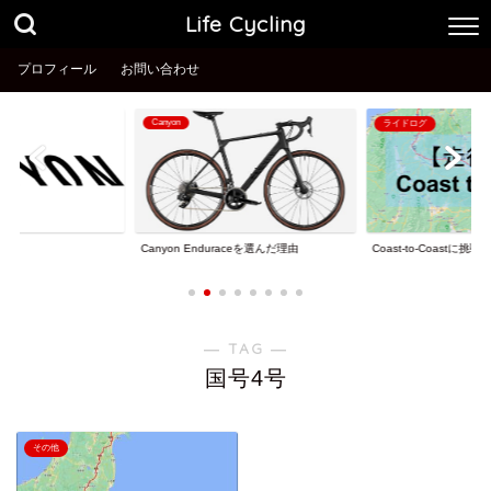
Life Cycling
プロフィール
お問い合わせ
Canyon
ライドログ
理由
Coast-to-Coastに挑戦
Canyon Enduraceを選んだ理由
― TAG ―
国号4号
その他