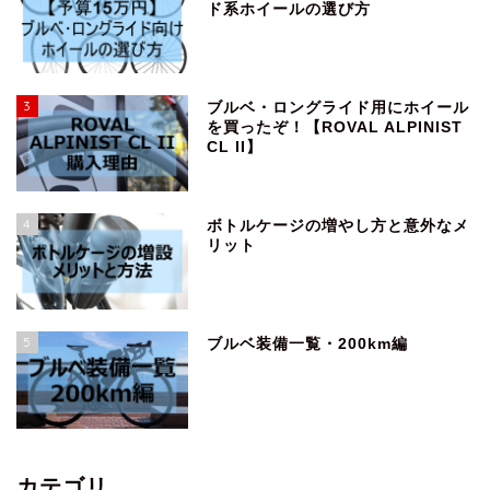
ド系ホイールの選び方
3
ブルベ・ロングライド用にホイール
を買ったぞ！【ROVAL ALPINIST
CL II】
4
ボトルケージの増やし方と意外なメ
リット
5
ブルベ装備一覧・200km編
カテゴリ