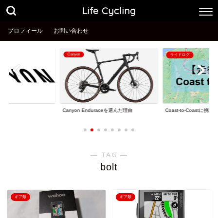
Life Cycling
プロフィール
お問い合わせ
Canyon
ライドログ
理由
Coast-to-Coastに挑戦
Canyon Enduraceを選んだ理由
― TAG ―
bolt
ギア類
ギア類