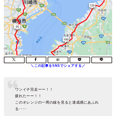
ワンイチ完走ーー！！
疲れたーー！！
このオレンジの一周の線を見ると達成感にあふれ
る‥‥