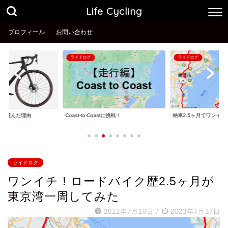
Life Cycling
プロフィール
お問い合わせ
ライドログ
ライドログ
Coast-to-Coastに挑戦！
納車2.5ヶ月でワンイチ
aceを選んだ理由
ライドログ
ワンイチ！ロードバイク歴2.5ヶ月が
東京湾一周してみた
2022年7月10日
/
2023年7月17日