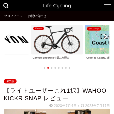
Life Cycling
プロフィール
お問い合わせ
ライドログ
ライドログ
Coast-to-Coastに挑戦！
納車2.5ヶ月でワンイチ
aceを選んだ理由
ギア類
【ライトユーザーこれ1択】WAHOO
KICKR SNAP レビュー
2023年7月4日
/
2023年7月17日