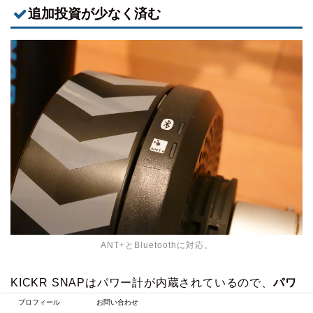
追加投資が少なく済む
ANT+とBluetoothに対応。
KICKR SNAPはパワー計が内蔵されているので、
パワ
メを買う必要がありません。
プロフィール
お問い合わせ