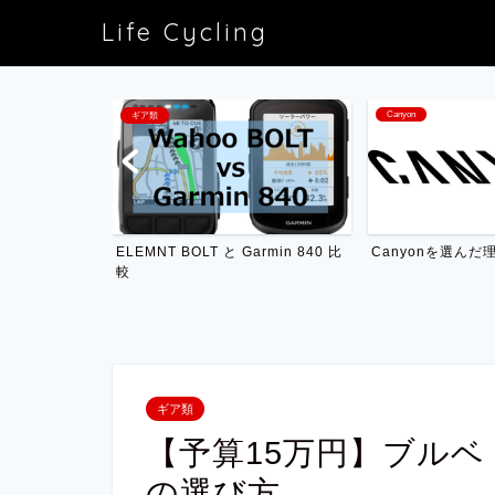
Life Cycling
Canyon
ギア類
レ
ELEMNT BOLT と Garmin 840 比
Canyonを選んだ
較
ギア類
【予算15万円】ブル
の選び方