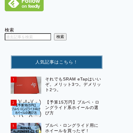
検索
検索
人気記事はこちら！
それでもSRAM eTapはいい
1
ぞ。メリット3つ。デメリッ
ト2つ。
【予算15万円】ブルベ・ロ
2
ングライド系ホイールの選
び方
ブルベ・ロングライド用に
3
ホイールを買ったぞ！