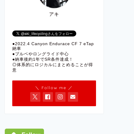
アキ
●2022.4 Canyon Endurace CF 7 eTap
納車
●ブルベやロングライド中心
●納車後約1年でSR条件達成！
◎体系的にロジカルにまとめることが得
意
＼ Follow me ／