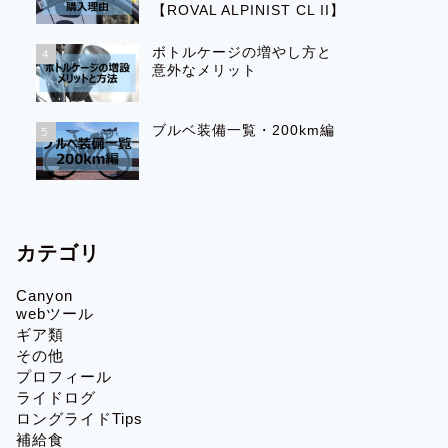
【ROVAL ALPINIST CL II】
ボトルケージの増やし方と
4
意外なメリット
ブルベ装備一覧・200km編
5
カテゴリ
Canyon
webツール
ギア類
その他
プロフィール
ライドログ
ロングライドTips
補給食