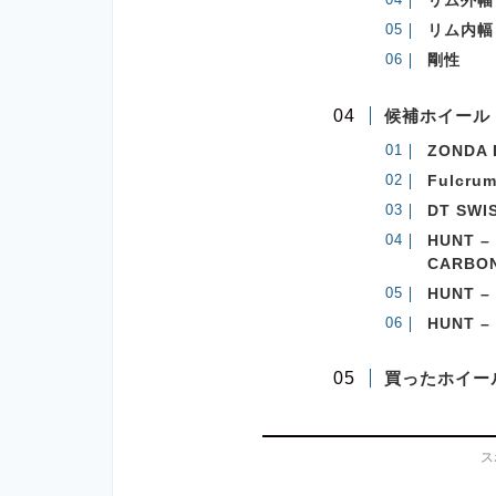
リム外幅
リム内幅
剛性
候補ホイール
ZONDA 
Fulcru
DT SWI
HUNT –
CARBON
HUNT –
HUNT –
買ったホイー
ス