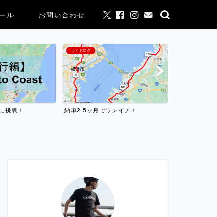
ール
お問い合わせ
ライドログ
ロングライドTips
astに挑戦！
納車2.5ヶ月でワンイチ！
ブルベ200k