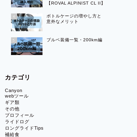
【ROVAL ALPINIST CL II】
ボトルケージの増やし方と
4
意外なメリット
ブルベ装備一覧・200km編
5
カテゴリ
Canyon
webツール
ギア類
その他
プロフィール
ライドログ
ロングライドTips
補給食