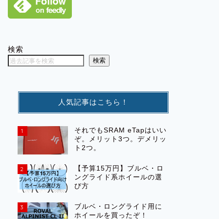
検索
検索
人気記事はこちら！
それでもSRAM eTapはいい
1
ぞ。メリット3つ。デメリッ
ト2つ。
【予算15万円】ブルベ・ロ
2
ングライド系ホイールの選
び方
ブルベ・ロングライド用に
3
ホイールを買ったぞ！