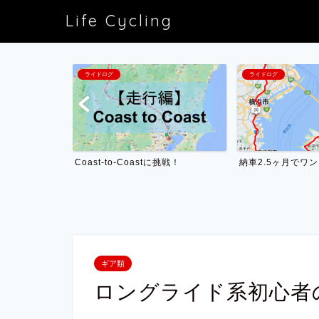
Life Cycling
ライドログ
ライドログ
Coast-to-Coastに挑戦！
納車2.5ヶ月でワ
ceを選んだ理由
ギア類
ロングライド系初心者