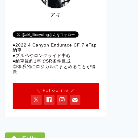
アキ
●2022.4 Canyon Endurace CF 7 eTap
納車
●ブルベやロングライド中心
●納車後約1年でSR条件達成！
◎体系的にロジカルにまとめることが得
意
＼ Follow me ／