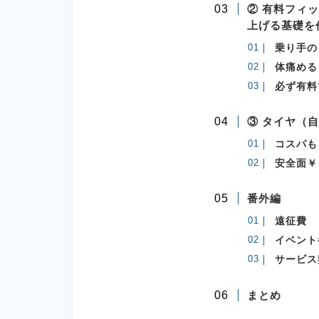
② 有料フィ
上げる基礎を
乗り手の
体痛める
必ず有料
③ タイヤ（
コスパも
安全面￥
番外編
遠征費
イベント
サービス
まとめ