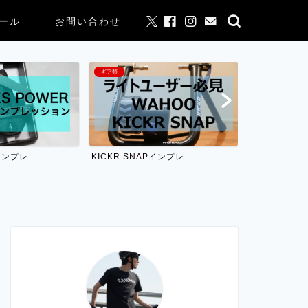
ール
お問い合わせ
ギア類
ギア類
leインプレ
KICKR SNAPインプレ
ELEMNT BOL
較