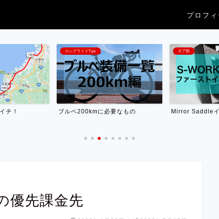
プロフィ
ロングライドTips
ギア類
ンイチ！
ブルベ200kmに必要なもの
Mirror Sadd
の優先課金先