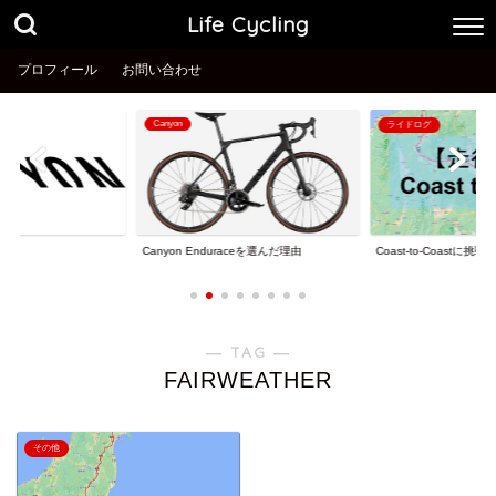
Life Cycling
プロフィール
お問い合わせ
Canyon
ライドログ
理由
Coast-to-Coastに挑戦
Canyon Enduraceを選んだ理由
― TAG ―
FAIRWEATHER
その他