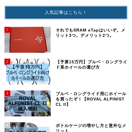
人気記事はこちら！
1
それでもSRAM eTapはいいぞ。メ
リット3つ。デメリット2つ。
2
【予算15万円】ブルベ・ロングライ
ド系ホイールの選び方
3
ブルベ・ロングライド用にホイール
を買ったぞ！【ROVAL ALPINIST
CL II】
4
ボトルケージの増やし方と意外なメ
リット