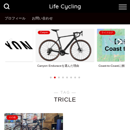
Life Cycling
プロフィール
お問い合わせ
Canyon
ライドログ
理由
Coast-to-Coastに挑戦
Canyon Enduraceを選んだ理由
― TAG ―
TRICLE
その他