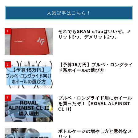
人気記事はこちら！
1
それでもSRAM eTapはいいぞ。メ
リット3つ。デメリット2つ。
2
【予算15万円】ブルベ・ロングライ
ド系ホイールの選び方
3
ブルベ・ロングライド用にホイール
を買ったぞ！【ROVAL ALPINIST
CL II】
4
ボトルケージの増やし方と意外なメ
リット