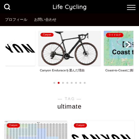
Life Cycling
プロフィール
お問い合わせ
Canyon
ライドログ
理由
Coast-to-Coastに挑戦
Canyon Enduraceを選んだ理由
― TAG ―
ultimate
Canyon
Canyon