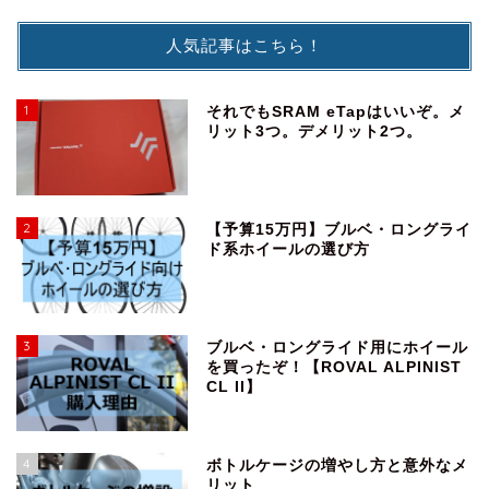
人気記事はこちら！
1
それでもSRAM eTapはいいぞ。メ
リット3つ。デメリット2つ。
2
【予算15万円】ブルベ・ロングライ
ド系ホイールの選び方
3
ブルベ・ロングライド用にホイール
を買ったぞ！【ROVAL ALPINIST
CL II】
4
ボトルケージの増やし方と意外なメ
リット