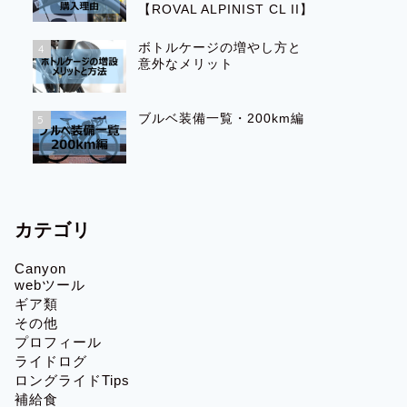
【ROVAL ALPINIST CL II】
ボトルケージの増やし方と
4
意外なメリット
ブルベ装備一覧・200km編
5
カテゴリ
Canyon
webツール
ギア類
その他
プロフィール
ライドログ
ロングライドTips
補給食