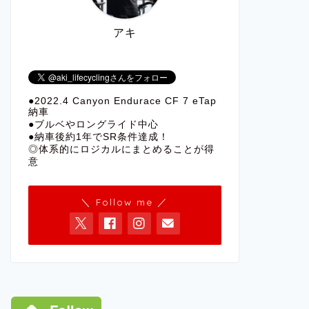
アキ
●2022.4 Canyon Endurace CF 7 eTap
納車
●ブルベやロングライド中心
●納車後約1年でSR条件達成！
◎体系的にロジカルにまとめることが得
意
＼ Follow me ／