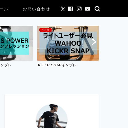
ール
お問い合わせ
ギア類
ギア類
leインプレ
KICKR SNAPインプレ
ELEMNT BOL
較