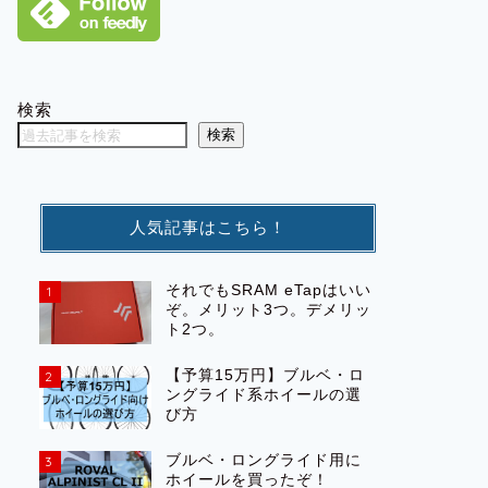
検索
検索
人気記事はこちら！
それでもSRAM eTapはいい
1
ぞ。メリット3つ。デメリッ
ト2つ。
【予算15万円】ブルベ・ロ
2
ングライド系ホイールの選
び方
ブルベ・ロングライド用に
3
ホイールを買ったぞ！