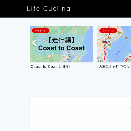
Life Cycling
ライドログ
ライドログ
Coast-to-Coastに挑戦！
納車2.5ヶ月でワ
ceを選んだ理由