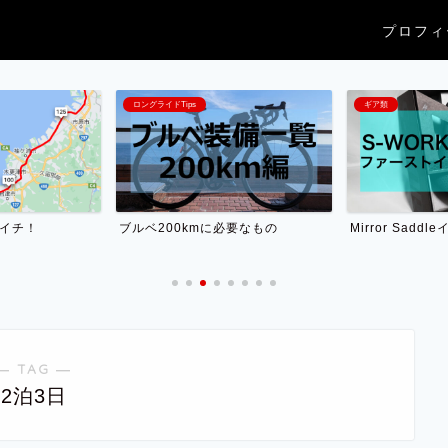
プロフィ
ロングライドTips
ギア類
ンイチ！
ブルベ200kmに必要なもの
Mirror Sadd
― TAG ―
2泊3日