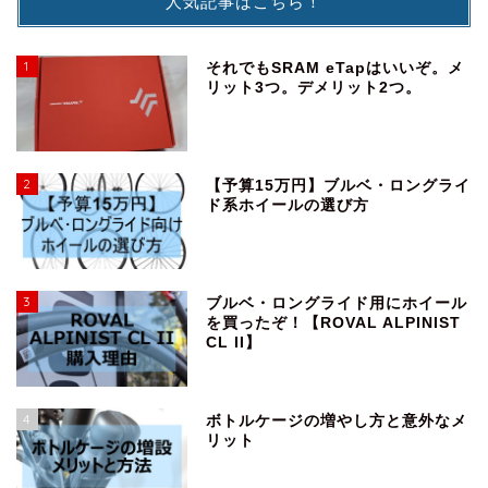
人気記事はこちら！
1
それでもSRAM eTapはいいぞ。メ
リット3つ。デメリット2つ。
2
【予算15万円】ブルベ・ロングライ
ド系ホイールの選び方
3
ブルベ・ロングライド用にホイール
を買ったぞ！【ROVAL ALPINIST
CL II】
4
ボトルケージの増やし方と意外なメ
リット