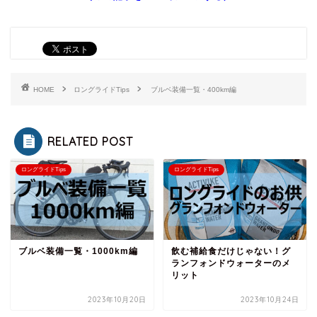
HOME
ロングライドTips
ブルベ装備一覧・400km編
RELATED POST
ロングライドTips
ロングライドTips
ブルベ装備一覧・1000km編
飲む補給食だけじゃない！グ
ランフォンドウォーターのメ
リット
2023年10月20日
2023年10月24日