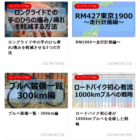
ロングライドTips
ロングライドTips
ロングライド中の手のひら痺
RM1900〜走行計画編〜
れ/痛みを軽減させる3つの方
法
2023年7月6日
2024年5月22日
ロングライドTips
ロングライドTips
ブルベ装備一覧・300km編
ロードバイク初心者が
1000kmブルベを走破した戦
略
2023年6月21日
2023年10月19日