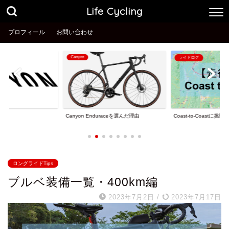
Life Cycling
プロフィール
お問い合わせ
ライドログ
ライドログ
Coast-to-Coastに挑戦！
納車2.5ヶ月で
Enduraceを選んだ理由
ロングライドTips
ブルベ装備一覧・400km編
2023年7月2日
/
2023年7月17日