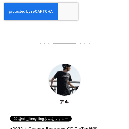
アキ
●2022.4 Canyon Endurace CF 7 eTap納車