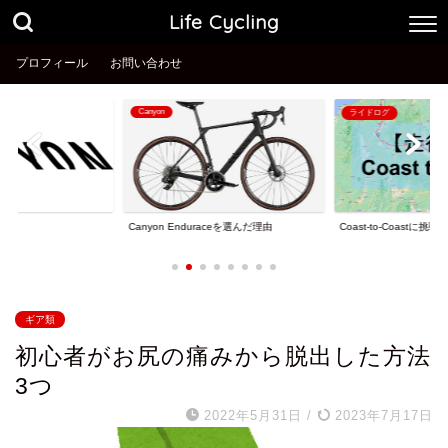
Life Cycling
プロフィール
お問い合わせ
Canyon
ライドログ
理由
Coast-to-Coastに挑戦
Canyon Enduraceを選んだ理由
ギア類
初心者がお尻の痛みから脱出した方法
3つ
2022年5月31日
/
2023年7月17日