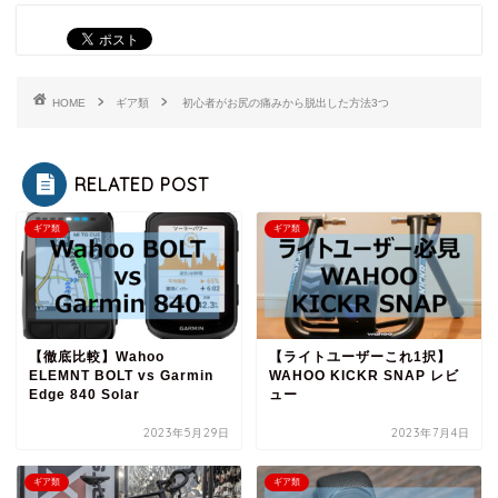
HOME
ギア類
初心者がお尻の痛みから脱出した方法3つ
RELATED POST
ギア類
ギア類
【徹底比較】Wahoo
【ライトユーザーこれ1択】
ELEMNT BOLT vs Garmin
WAHOO KICKR SNAP レビ
Edge 840 Solar
ュー
2023年5月29日
2023年7月4日
ギア類
ギア類