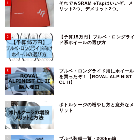
1
それでもSRAM eTapはいいぞ。メ
リット3つ。デメリット2つ。
2
【予算15万円】ブルベ・ロングライ
ド系ホイールの選び方
3
ブルベ・ロングライド用にホイール
を買ったぞ！【ROVAL ALPINIST
CL II】
4
ボトルケージの増やし方と意外なメ
リット
5
ブルベ装備一覧・200km編