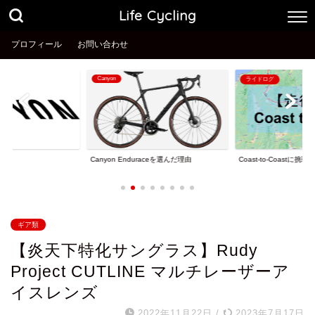
Life Cycling
プロフィール
お問い合わせ
ライドログ
ライドログ
Coast-to-Coastに挑戦！
納車2.5ヶ月でワ
nduraceを選んだ理由
ギア類
【炎天下特化サングラス】Rudy
Project CUTLINE マルチレーザーア
イスレンズ
2022年11月22日
/
2023年7月17日